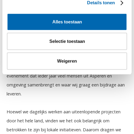
15 juni 2026
Details tonen
Lokaal betrokken: Traffic & More
Alles toestaan
sponsort de feestweek van
Asperen
Selectie toestaan
Bij Traffic & More kijken we met veel plezier terug op de
Weigeren
feestweek van het Oranje Comité Asperen. Een lokaal
evenement dat ieder jaar veel mensen uit Asperen en
omgeving samenbrengt en waar wij graag een bijdrage aan
leveren.
Hoewel we dagelijks werken aan uiteenlopende projecten
door het hele land, vinden we het ook belangrijk om
betrokken te zijn bij lokale initiatieven. Daarom dragen we