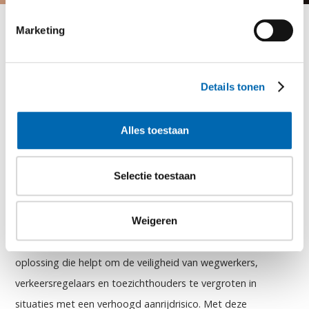
Terug naar nieuws
Marketing
26 april 2025
Details tonen
STAN breidt Digitaal Zwaailicht
Alles toestaan
uit: meer veiligheid voor
wegwerkers en
Selectie toestaan
verkeersregelaars
Weigeren
Het Digitaal Zwaailicht van STAN is een innovatieve
oplossing die helpt om de veiligheid van wegwerkers,
verkeersregelaars en toezichthouders te vergroten in
situaties met een verhoogd aanrijdrisico. Met deze